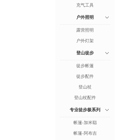
充气工具
户外照明
露营照明
户外灯架
登山徒步
徒步帐篷
徒步配件
登山杖
登山杖配件
专业徒步极系列
帐篷-加米聪
帐篷-阿布吉