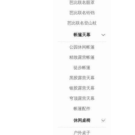
芭比联名眼罩
芭比联名铃铛
芭比联名登山杖
帐篷天幕
公园休闲帐篷
精致露营帐篷
徒步帐篷
黑胶露营天幕
银胶露营天幕
穹顶露营天幕
帐篷配件
休闲桌椅
户外桌子