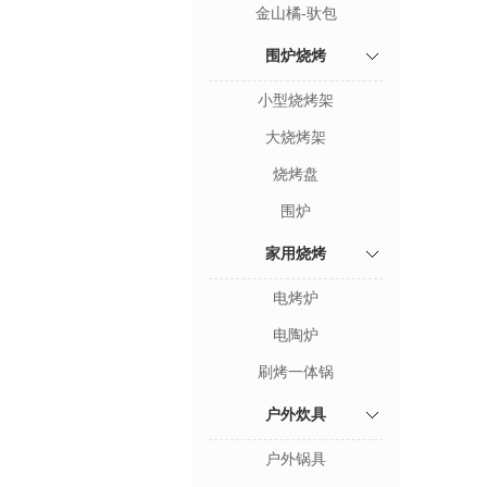
金山橘-驮包
围炉烧烤
小型烧烤架
大烧烤架
烧烤盘
围炉
家用烧烤
电烤炉
电陶炉
刷烤一体锅
户外炊具
户外锅具