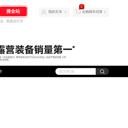
0
我的京东
去购物车结算
达
凤凰自行车
件