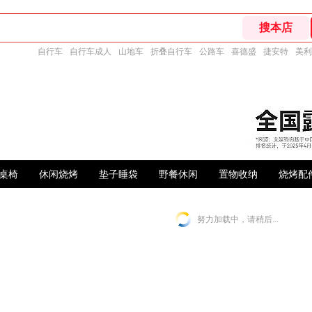
自行车
自行车成人
山地车
折叠自行车
公路车
喜德盛
捷安特
美利
桌椅
休闲烧烤
垫子睡袋
野餐休闲
置物收纳
烧烤配
努力加载中，请稍后...