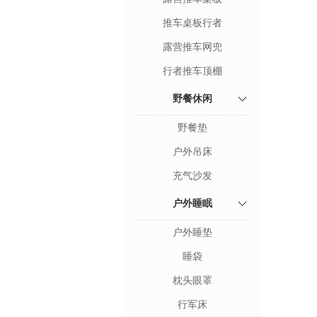
推车桌板行者
露营推车网兜
行者推车顶棚
野餐休闲
野餐垫
户外吊床
充气沙发
户外睡眠
户外睡垫
睡袋
枕头眼罩
行军床