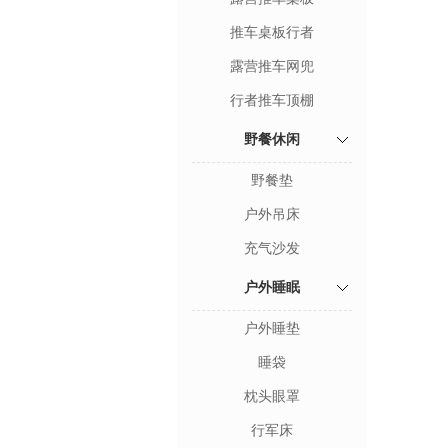
推车桌板行者
露营推车网兜
行者推车顶棚
野餐休闲
野餐垫
户外吊床
充气沙发
户外睡眠
户外睡垫
睡袋
枕头眼罩
行军床