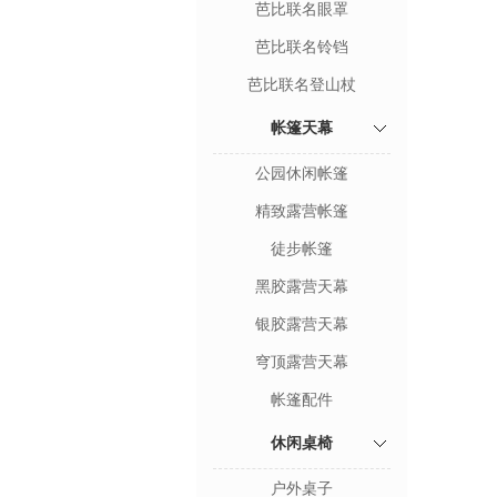
芭比联名眼罩
芭比联名铃铛
芭比联名登山杖
帐篷天幕
公园休闲帐篷
精致露营帐篷
徒步帐篷
黑胶露营天幕
银胶露营天幕
穹顶露营天幕
帐篷配件
休闲桌椅
户外桌子