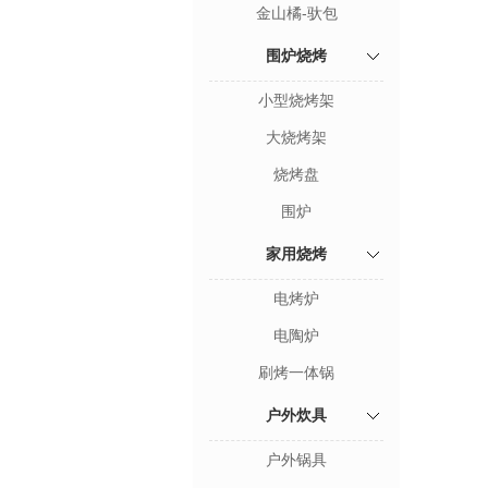
金山橘-驮包
围炉烧烤
小型烧烤架
大烧烤架
烧烤盘
围炉
家用烧烤
电烤炉
电陶炉
刷烤一体锅
户外炊具
户外锅具