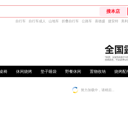
自行车
自行车成人
山地车
折叠自行车
公路车
喜德盛
捷安特
美利
桌椅
休闲烧烤
垫子睡袋
野餐休闲
置物收纳
烧烤配
努力加载中，请稍后...