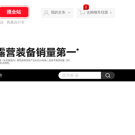
0
我的京东
去购物车结算
达
凤凰自行车
件